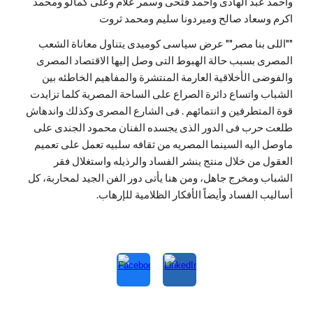
واحمد عبد الهادى واحمد فتحى وسمر علام وعلى كمالو ومحمد
اكرم وسعاد صالح وميردونا سليم ومحمد ثروت
""اللى بنا مصر"" عرض سياسى كوميدى يتناول معاناة الشعب
المصرى بسبب حالة الهبوط التى وصل إليها الاقتصاد المصرى
والفوضى الأخلاقية العارمة المنتشرة والمفاهيم الخاطئه بين
الشباب واتساع دائرة الصراع على الساحة المصرية كلما تزايدت
قوة المتطرفين و انتمائهم . فى الشارع المصرى وكذلك واندهاش
طلعت حرب فى الدور الذى يجسده الفنان محمود الجندى على
ماوصل اليه السينما المصريه من ثقافه سلبيه تعمل على تعميم
العقول من خلال منتج ينشر الفساد والرذيله واستغلال فقر
الشباب ومخرج جاهل، ومن هنا يأتى دور الفن الجيد لمحاربة، كل
أساليب الفساد وأيضاً الأفكار الظلامية للإرهاب.